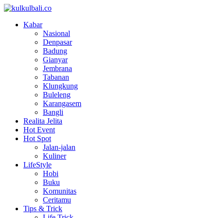
Kabar
Nasional
Denpasar
Badung
Gianyar
Jembrana
Tabanan
Klungkung
Buleleng
Karangasem
Bangli
Realita Jelita
Hot Event
Hot Spot
Jalan-jalan
Kuliner
LifeStyle
Hobi
Buku
Komunitas
Ceritamu
Tips & Trick
Life Trick