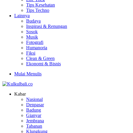
Tips Kesehatan
Tips Techno
Lainnya
Budaya
Inspirasi & Renungan
Sosok
Musik
Fotografi
Humanoria
Fiksi
Clean & Green
Ekonomi & Bisnis
Mulai Menulis
Kabar
Nasional
Denpasar
Badung
Gianyar
Jembrana
Tabanan
Klungkung