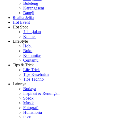
Buleleng
Karangasem
Bangli
Realita Jelita
Hot Event
Hot Spot
Jalan-jalan
Kuliner
LifeStyle
Hobi
Buku
Komunitas
Ceritamu
Tips & Trick
Life Trick
Tips Kesehatan
Tips Techno
Lainnya
Budaya
Inspirasi & Renungan
Sosok
Musik
Fotografi
Humanoria
Fiksi