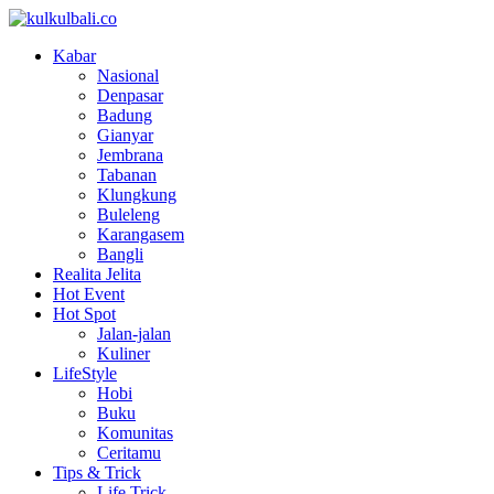
Kabar
Nasional
Denpasar
Badung
Gianyar
Jembrana
Tabanan
Klungkung
Buleleng
Karangasem
Bangli
Realita Jelita
Hot Event
Hot Spot
Jalan-jalan
Kuliner
LifeStyle
Hobi
Buku
Komunitas
Ceritamu
Tips & Trick
Life Trick