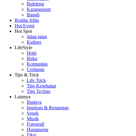
Buleleng
Karangasem
Bangli
Realita Jelita
Hot Event
Hot Spot
Jalan-jalan
Kuliner
LifeStyle
Hobi
Buku
Komunitas
Ceritamu
Tips & Trick
Life Trick
Tips Kesehatan
Tips Techno
Lainnya
Budaya
Inspirasi & Renungan
Sosok
Musik
Fotografi
Humanoria
Fiksi