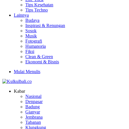
Tips Kesehatan
Tips Techno
Lainnya
Budaya
Inspirasi & Renungan
Sosok
Musik
Fotografi
Humanoria
Fiksi
Clean & Green
Ekonomi & Bisnis
Mulai Menulis
Kabar
Nasional
Denpasar
Badung
Gianyar
Jembrana
Tabanan
Klungkung